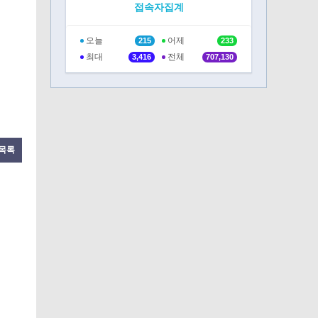
접속자집계
오늘
어제
215
233
최대
전체
3,416
707,130
목록